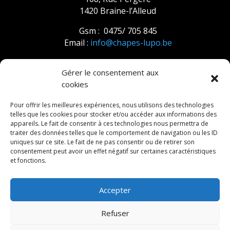
1420 Braine-l’Alleud
Gsm : 0475/ 705 845
Email :
info@chapes-lupo.be
Gérer le consentement aux
Politique de confidentialité
cookies
Pour offrir les meilleures expériences, nous utilisons des technologies
telles que les cookies pour stocker et/ou accéder aux informations des
appareils. Le fait de consentir à ces technologies nous permettra de
traiter des données telles que le comportement de navigation ou les ID
uniques sur ce site. Le fait de ne pas consentir ou de retirer son
consentement peut avoir un effet négatif sur certaines caractéristiques
et fonctions.
Accepter
@Copyrigth SRL LUPO – ici dénomé « Chapes
Lupo » | Toute reproduction est interdite sauf
Refuser
accord écrit reçu par la SRL LUPO