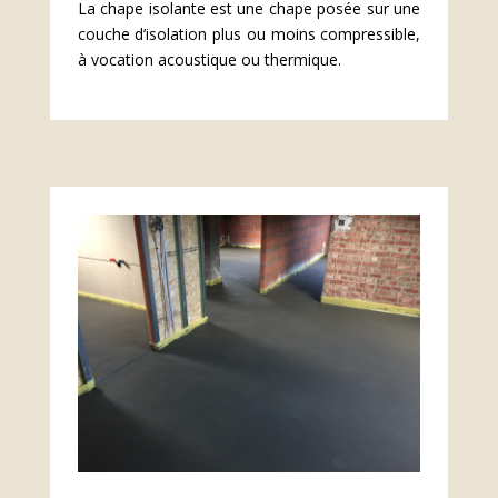
L'isolante
La chape isolante est une chape posée sur une
couche d’isolation plus ou moins compressible,
à vocation acoustique ou thermique.
En savoir plus